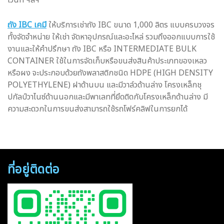
เว้นท์ ฯลฯ
ถัง IBC เคมี
ให้บริการเช่าถัง IBC ขนาด 1,000 ลิตร แบบครบวงจร
ทั้งจัดจำหน่าย ให้เช่า จัดหาอุปกรณ์และอะไหล่ รวมถึงออกแบบการใช้
งานและให้คำปรึกษา ถัง IBC หรือ INTERMEDIATE BULK
CONTAINER ใช้ในการจัดเก็บหรือขนส่งสินค้าประเภทของเหลว
หรือผง จะประกอบด้วยถังพลาสติกชนิด HDPE (HIGH DENSITY
POLYETHYLENE) ฝาด้านบน และมีวาล์วด้านล่าง โครงเหล็กชุ
ปกัลป์วาไนซ์ด้านนอกและมีพาเลทที่ยึดติดกับโครงเหล็กด้านล่าง มี
ความสะดวกในการขนส่งสามารถใช้รถโฟร์คลิฟในการยกได้
ที่อยู่ติดต่อ